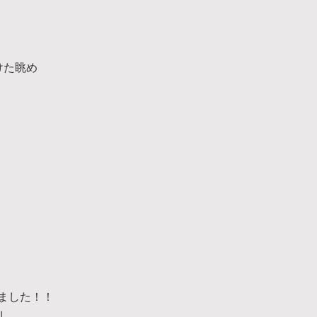
けた眺め
ました！！
川。